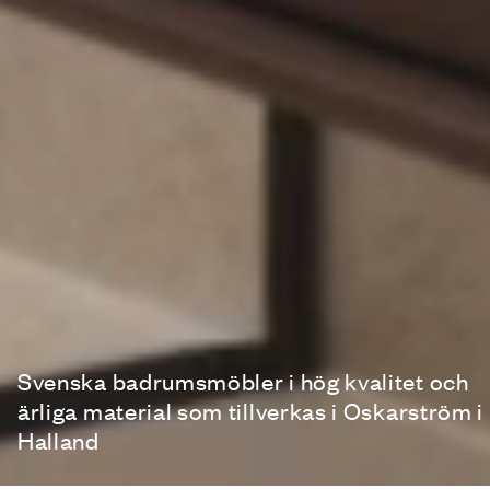
Svenska badrumsmöbler i hög kvalitet och
ärliga material som tillverkas i Oskarström i
Halland